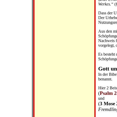
Werkes.“
(
Dass der U
Der Urhebe
Nutzungsre
Aus den mir
Schöpfunge
Nachweis f
vorgelegt,
Es besteht
Schöpfungen
Gott u
In der Bibe
benannt.
Hier 2 Beis
(
Psalm 
und
(
3 Mose 
Fremdlin