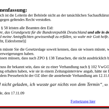
enfassung:
ich ist die Leiterin der Behörde nicht an der tatsächlichen Sachaufklärung
 gegen geltendes Recht verstoßen.
 58 leisten alle
Beamten den Eid:
re, das Grundgesetz für die Bundesrepublik Deutschland
und alle in d
 meine Amtspflichten gewissenhaft zu erfüllen, so wahr mir Gott helfe
cht, Eidesformel)]
n müsste Sie die Gesetzeslage soweit kennen, dass sie wissen müsste,
erweigerungen haben.
issen müssen, dass nach ZPO § 138 Tatsachen, die nicht ausdrücklich b
uss ihr bekannt sein, dass sie zu einer Verhandlung nach § 102 VwGO 
g erhalten haben, wie sie in einem Zeitungsinterview angab, hätte sie
 dem Pressebericht der OZ über die anstehende Verhandlung am 12.11.0
 nicht geladen, ich wusste gar nichts von dem Termin“
, so
e, den 17.11.09
Fortsetzung hier