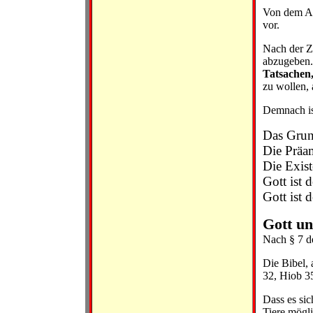
Von dem Am
vor.
Nach der Z
abzugeben
Tatsachen,
zu wollen, 
Demnach ist
Das Grund
Die Präam
Die Exist
Gott ist 
Gott ist 
Gott un
Nach
§ 7 d
Die Bibel, 
32
,
Hiob 35
Dass es si
Tiere mögli