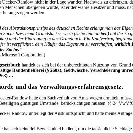
 Uecker-Randow nicht in der Lage war den Nachweis zu erbringen, da
nen Menschen übergeben wurde, ist er der wahre Besitzer und muss, na
r herangezogen werden.
 des Abstraktionsprinzips des deutschen Rechts erlangt man das Eigen
n Sache bzw. beim Grundstückserwerb (siehe Immobilien) mit der so 
tar) und der Eintragung in das Grundbuch. Ein Kaufvertrag begründet 
er ist verpflichtet, dem Käufer das Eigentum zu verschaffen,
wirklich 
der Sache.
“
 Microsoft Corporation)
gesetzbuch
handelt es sich bei der unberechtigten Nutzung von Grun
ßige Bandenhehlerei (§ 260a), Geldwäsche, Verschleierung unrec
 263) …
örde und das Verwaltungsverfahrensgesetz.
cker-Randow hätte den Sachverhalt von Amts wegen ermitteln müssen u
e Beteiligten günstigen Umstände, berücksichtigen müssen. (§ 24 VwVf
cker-Randow unterliegt der Auskunftspflicht und hätte meine Anträge
 hat sich keinerlei Beweismittel bedient, um die tatsächliche Sachlage 