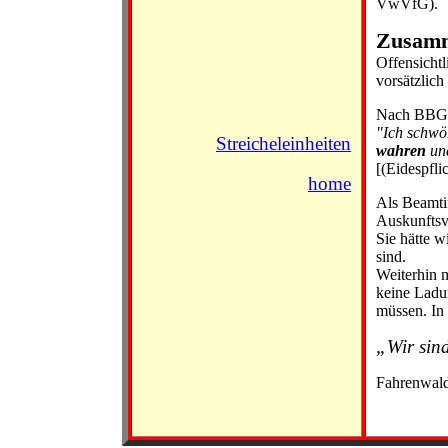
VwVfG).
Zusamm
Offensichtl
vorsätzlich
Nach BBG §
"Ich schwö
Streicheleinheiten
wahren
und
[(Eidespfli
home
Als Beamti
Auskunftsv
Sie hätte w
sind.
Weiterhin m
keine Ladun
müssen. In
„Wir sind
Fahrenwald