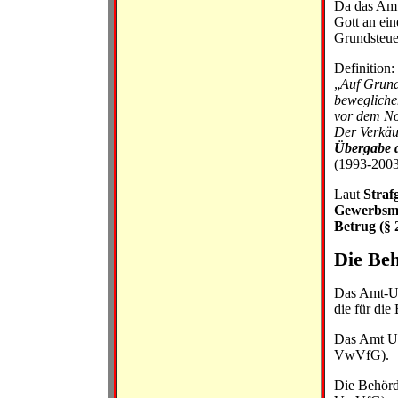
Da das Amt
Gott an ei
Grundsteue
Definition:
„
Auf Grund
bewegliche
vor dem No
Der Verkäuf
Übergabe 
(1993-2003
Laut
Straf
Gewerbsmä
Betrug (§
Die Beh
Das Amt-Ue
die für di
Das Amt Ue
VwVfG).
Die Behörde