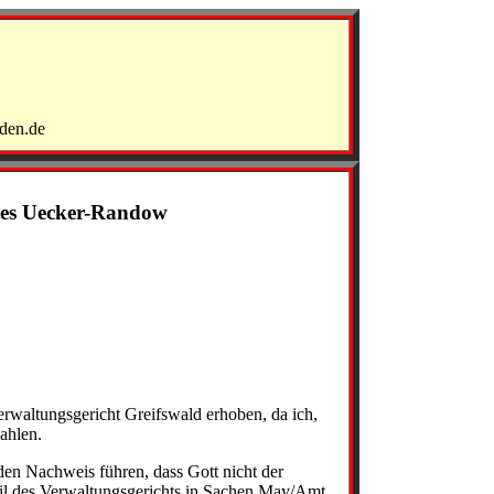
den.de
Amtes Uecker-Randow
rwaltungsgericht Greifswald erhoben, da ich,
ahlen.
en Nachweis führen, dass Gott nicht der
eil des Verwaltungsgerichts in Sachen May/Amt