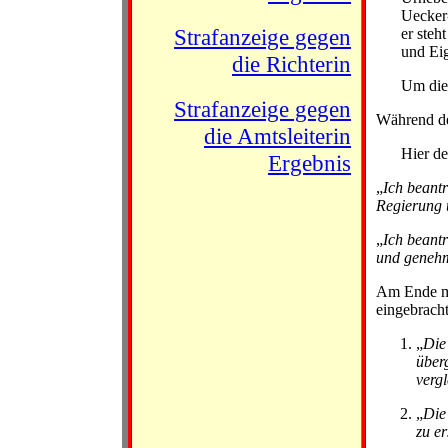
Uecker
Strafanzeige gegen
er steh
und Ei
die Richterin
Um die 
Strafanzeige gegen
Während de
die Amtsleiterin
Hier de
Ergebnis
„
Ich beant
Regierung 
„
Ich beant
und genehm
Am Ende me
eingebracht
„
Die
über
vergl
„
Die
zu er