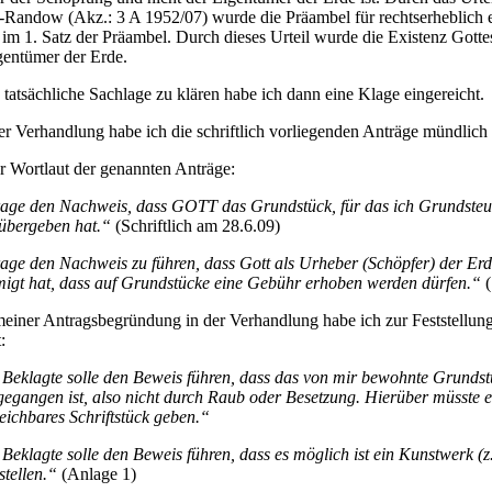
-Randow (
Akz.: 3 A 1952/07
) wurde die Präambel für rechtserheblich e
t im 1. Satz der Präambel. Durch dieses Urteil wurde die Existenz Gott
gentümer der Erde.
tatsächliche Sachlage zu klären habe ich dann eine Klage eingereicht.
r Verhandlung habe ich die schriftlich vorliegenden Anträge mündlich
r Wortlaut der genannten Anträge:
rage den Nachweis, dass GOTT das Grundstück, für das ich Grundsteue
übergeben hat.“
(Schriftlich am
28.6.09)
rage den Nachweis zu führen, dass Gott als Urheber (Schöpfer) der Er
igt hat, dass auf Grundstücke eine Gebühr erhoben werden dürfen.“
iner Antragsbegründung in der Verhandlung habe ich zur Feststellung
:
 Beklagte solle den Beweis führen, dass das von mir bewohnte Grunds
gegangen ist, also nicht durch Raub oder Besetzung. Hierüber müsste
eichbares Schriftstück geben.“
 Beklagte solle den Beweis führen, dass es möglich ist ein Kunstwerk 
stellen.“
(Anlage 1)