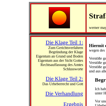
Straf
werner may
Die Klage Teil 1:
Hiermit 
Zum Gerichtsverfahren
wegen des 
Begründung der Klage
Eigentum an Grund und Boden
Verstöße g
Eigentum aus der Sicht Gottes
Verstöße g
Rechtsauffassung des Amtes
Verstöße g
Schlussworte
und aus all
Die Klage Teil 2:
Begr
Das Urheberrecht und Gott
Ich hab
Die Verhandlung
unter 
Vor und
Ergebnis
Urheber