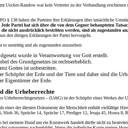
t Uecker-Randow war kein Vertreter zu der Verhandlung erschienen un
PO § 138 haben d
ie Parteien ihre Erklärungen über tatsächliche Umst
.
Jede Partei hat sich über die von dem Gegner behaupteten Tatsac
 die nicht ausdrücklich bestritten werden, sind als zugestanden a
aus den übrigen Erklärungen der Partei hervorgeht.
 es unstrittig und als zugestanden anzusehen:
gesetz wurde in Verantwortung vor Gott erstellt.
bel des Grundgesetzes ist rechtserheblich.
enz Gottes ist unbestritten.
der Schöpfer der Erde und der Tiere und daher sind die Urh
der Eigentümer der Erde.
d die Urheberrechte
es Urheberrechtsgesetzes – (Urh
G) ist der
Schöpfer eines Werkes der U
als eines der ältesten Dokumente der Menschheit enthält vielfältige Hin
, Hiob 36, Sprüche 14, Sprüche 17, Prediger 12, Jesaja 45, Hosea 8, 
ch bei meinem Hund um ein Kunstwerk handelt dürfte nicht zu bestrei
chst naturgetreu nachgebildet. Wenn die äußerliche Kopie meines Hunde