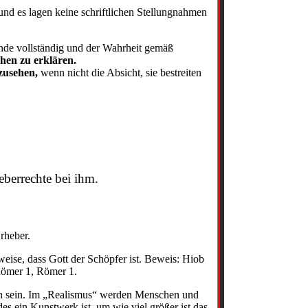
d es lagen keine schriftlichen Stellungnahmen
ände vollständig und der Wahrheit gemäß
hen zu erklären.
nzusehen,
wenn nicht die Absicht, sie bestreiten
eberrechte bei ihm.
rheber.
weise, dass Gott der Schöpfer ist. Beweis: Hiob
Römer 1, Römer 1.
ten sein. Im „Realismus“ werden Menschen und
s ein Kunstwerk ist, um wie viel größer ist das