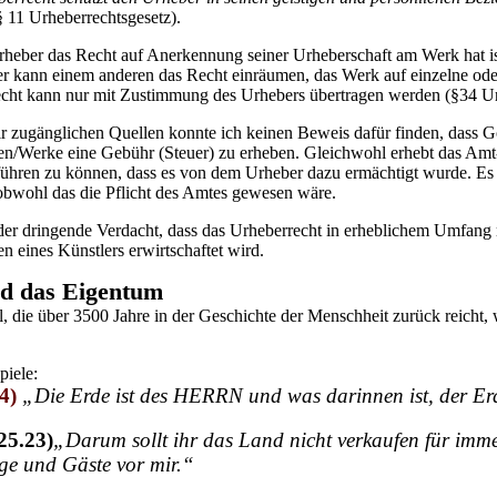
§ 11 Urheberrechtsgesetz).
rheber das Recht auf Anerkennung seiner Urheberschaft am Werk hat ist
r kann einem anderen das Recht einräumen, das Werk auf einzelne ode
cht kann nur mit Zustimmung des Urhebers übertragen werden (§34 U
 zugänglichen Quellen konnte ich keinen Beweis dafür finden, dass Go
n/Werke eine Gebühr (Steuer) zu erheben. Gleichwohl erhebt das A
ühren zu können, dass es von dem Urheber dazu ermächtigt wurde. Es
 obwohl das die Pflicht des Amtes gewesen wäre.
 der dringende Verdacht, dass das Urheberrecht in erheblichem Umfang
 eines Künstlers erwirtschaftet wird.
nd das Eigentum
l, die über 3500 Jahre in der Geschichte der Menschheit zurück reicht,
piele:
24)
„Die Erde ist des HERRN und was darinnen ist, der E
25.23)
„Darum sollt ihr das Land nicht verkaufen für imme
ge und Gäste vor mir.“