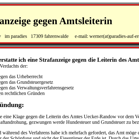
anzeige gegen Amtsleiterin
 im paradies 17309 fahrenwalde e-mail: werner(at)paradies-auf-er
erstatte ich eine Strafanzeige gegen die Leiterin des 
Verdachts der:
egen das Urheberrecht
egen das Grundsteuergesetz
egen das Verwaltungsverfahrensgesetz
en rechtlichen Gründen
ündung:
e eine Klage gegen die Leiterin des Amtes Uecker-Randow vor dem Ve
Haftandrohung, gezwungen werde Hundesteuer und Grundsteuer zu bez
 während des Verfahrens habe ich mehrfach gefordert, das Amt möge d
 der Schöpfung und nicht der Eigentümer der Erde ist. Durch das Urt